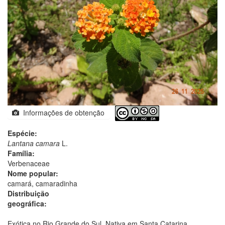
Informações de obtenção
Espécie:
Lantana camara
L.
Família:
Verbenaceae
Nome popular:
camará, camaradinha
Distribuição
geográfica:
Exótica no Rio Grande do Sul. Nativa em Santa Catarina.