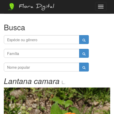
Flora Digital
Menu
Busca
Lantana camara
L.