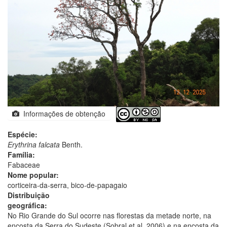
Informações de obtenção
Espécie:
Erythrina falcata
Benth.
Família:
Fabaceae
Nome popular:
corticeira-da-serra, bico-de-papagaio
Distribuição
geográfica:
No Rio Grande do Sul ocorre nas florestas da metade norte, na
encosta da Serra do Sudeste (Sobral et al. 2006) e na encosta da