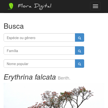
Flora Digital
Menu
Busca
Erythrina falcata
Benth.