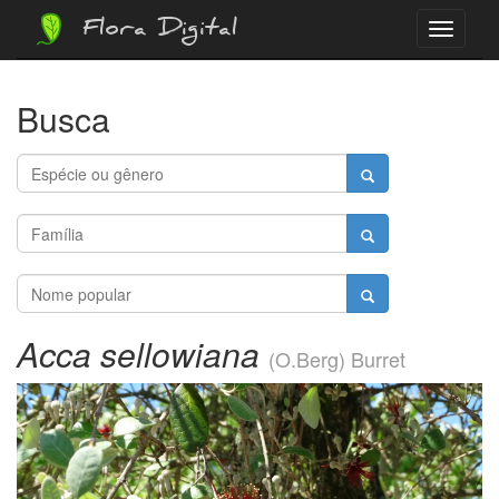
Flora Digital
Menu
Busca
Acca sellowiana
(O.Berg) Burret