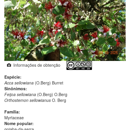
Informações de obtenção
Espécie:
Acca sellowiana
(O.Berg) Burret
Sinônimos:
Feijoa sellowiana
(O.Berg) O.Berg
Orthostemon sellowianus
O. Berg
Família:
Myrtaceae
Nome popular:
goiaba-da-serra