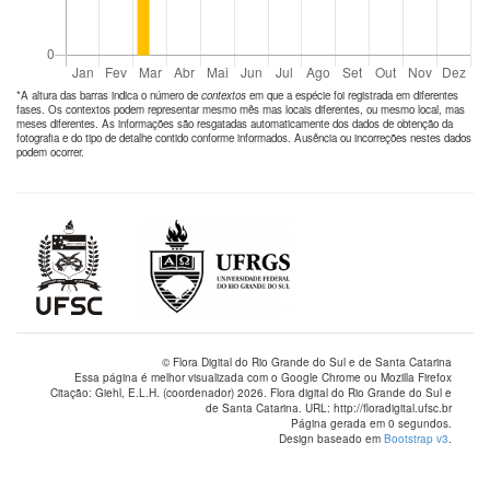
*A altura das barras indica o número de
contextos
em que a espécie foi registrada em diferentes
fases. Os contextos podem representar mesmo mês mas locais diferentes, ou mesmo local, mas
meses diferentes. As informações são resgatadas automaticamente dos dados de obtenção da
fotografia e do tipo de detalhe contido conforme informados. Ausência ou incorreções nestes dados
podem ocorrer.
© Flora Digital do Rio Grande do Sul e de Santa Catarina
Essa página é melhor visualizada com o Google Chrome ou Mozilla Firefox
Citação: Giehl, E.L.H. (coordenador) 2026. Flora digital do Rio Grande do Sul e
de Santa Catarina. URL: http://floradigital.ufsc.br
Página gerada em 0 segundos.
Design baseado em
Bootstrap v3
.