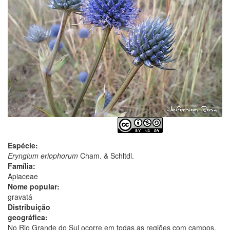
Espécie:
Eryngium eriophorum
Cham. & Schltdl.
Família:
Apiaceae
Nome popular:
gravatá
Distribuição
geográfica:
No Rio Grande do Sul ocorre em todas as regiões com campos,