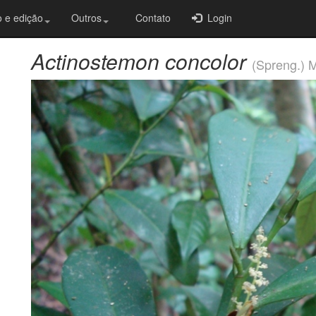
 e edição
Outros
Contato
Login
Actinostemon concolor
(Spreng.) M