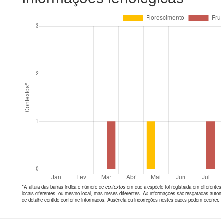
*A altura das barras indica o número de
contextos
em que a espécie foi registrada em diferen
locais diferentes, ou mesmo local, mas meses diferentes. As informações são resgatadas autom
de detalhe contido conforme informados. Ausência ou incorreções nestes dados podem ocorrer.