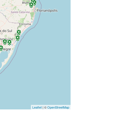
Leaflet
| ©
OpenStreetMap