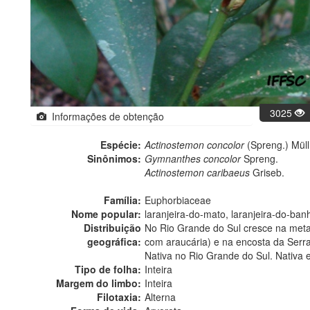
3025
Informações de obtenção
Espécie:
Actinostemon concolor
(Spreng.) Müll
Sinônimos:
Gymnanthes concolor
Spreng.
Actinostemon caribaeus
Griseb.
Família:
Euphorbiaceae
Nome popular:
laranjeira-do-mato, laranjeira-do-ba
Distribuição
No Rio Grande do Sul cresce na metad
geográfica:
com araucária) e na encosta da Serra
Nativa no Rio Grande do Sul. Nativa 
Tipo de folha:
Inteira
Margem do limbo:
Inteira
Filotaxia:
Alterna