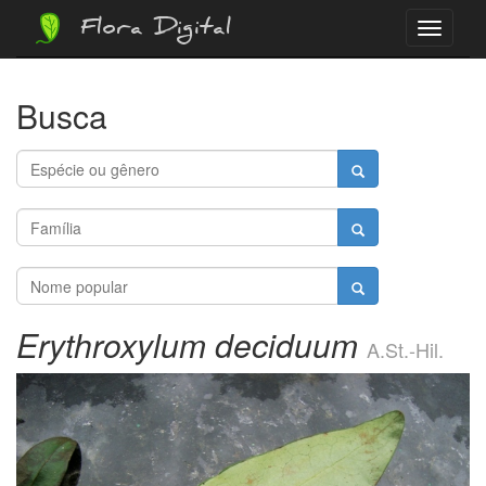
Flora Digital
Menu
Busca
Erythroxylum deciduum
A.St.-Hil.