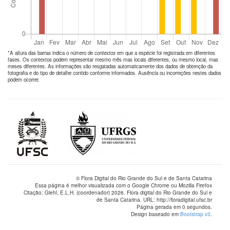
*A altura das barras indica o número de
contextos
em que a espécie foi registrada em diferentes
fases. Os contextos podem representar mesmo mês mas locais diferentes, ou mesmo local, mas
meses diferentes. As informações são resgatadas automaticamente dos dados de obtenção da
fotografia e do tipo de detalhe contido conforme informados. Ausência ou incorreções nestes dados
podem ocorrer.
© Flora Digital do Rio Grande do Sul e de Santa Catarina
Essa página é melhor visualizada com o Google Chrome ou Mozilla Firefox
Citação: Giehl, E.L.H. (coordenador) 2026. Flora digital do Rio Grande do Sul e
de Santa Catarina. URL: http://floradigital.ufsc.br
Página gerada em 0 segundos.
Design baseado em
Bootstrap v3
.