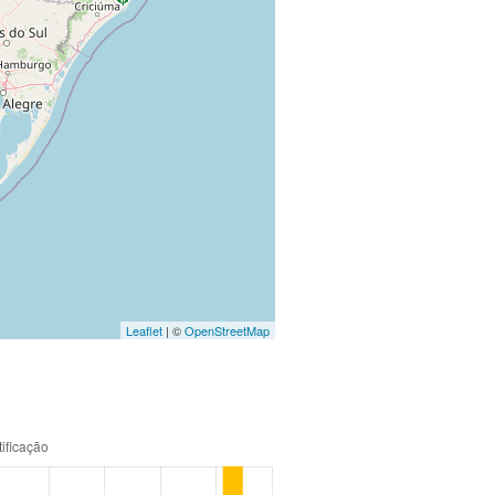
Leaflet
| ©
OpenStreetMap