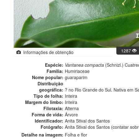
1287
Informações de obtenção
Espécie:
Vantanea compacta
(Schnizl.) Cuatre
Família:
Humiriaceae
Nome popular:
guaraparim
Distribuição
geográfica:
? no Rio Grande do Sul. Nativa em Sa
Tipo de folha:
Inteira
Margem do limbo:
Inteira
Filotaxia:
Alterna
Forma de vida:
Árvore
Identificador:
Anita Stival dos Santos
Fotógrafo:
Anita Stival dos Santos (contatar so
Detalhe na imagem:
Folha e flor