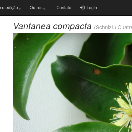
 e edição
Outros
Contato
Login
Vantanea compacta
(Schnizl.) Cuatr