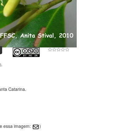
c.
nta Catarina.
bre essa imagem:
)