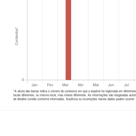
*A altura das barras indica o número de
contextos
em que a espécie foi registrada em diferen
locais diferentes, ou mesmo local, mas meses diferentes. As informações são resgatadas autom
de detalhe contido conforme informados. Ausência ou incorreções nestes dados podem ocorrer.