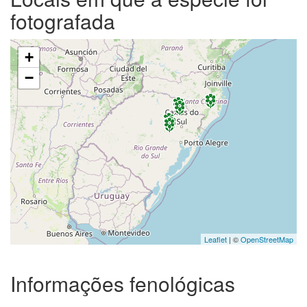
fotografada
+
−
Leaflet
| ©
OpenStreetMap
Informações fenológicas