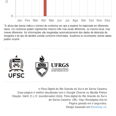
*A altura das barras indica o número de
contextos
em que a espécie foi registrada em diferentes
fases. Os contextos podem representar mesmo mês mas locais diferentes, ou mesmo local, mas
meses diferentes. As informações são resgatadas automaticamente dos dados de obtenção da
fotografia e do tipo de detalhe contido conforme informados. Ausência ou incorreções nestes dados
podem ocorrer.
© Flora Digital do Rio Grande do Sul e de Santa Catarina
Essa página é melhor visualizada com o Google Chrome ou Mozilla Firefox
Citação: Giehl, E.L.H. (coordenador) 2026. Flora digital do Rio Grande do Sul e
de Santa Catarina. URL: http://floradigital.ufsc.br
Página gerada em 0 segundos.
Design baseado em
Bootstrap v3
.