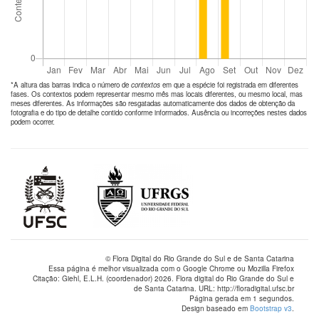
*A altura das barras indica o número de
contextos
em que a espécie foi registrada em diferentes
fases. Os contextos podem representar mesmo mês mas locais diferentes, ou mesmo local, mas
meses diferentes. As informações são resgatadas automaticamente dos dados de obtenção da
fotografia e do tipo de detalhe contido conforme informados. Ausência ou incorreções nestes dados
podem ocorrer.
© Flora Digital do Rio Grande do Sul e de Santa Catarina
Essa página é melhor visualizada com o Google Chrome ou Mozilla Firefox
Citação: Giehl, E.L.H. (coordenador) 2026. Flora digital do Rio Grande do Sul e
de Santa Catarina. URL: http://floradigital.ufsc.br
Página gerada em 1 segundos.
Design baseado em
Bootstrap v3
.