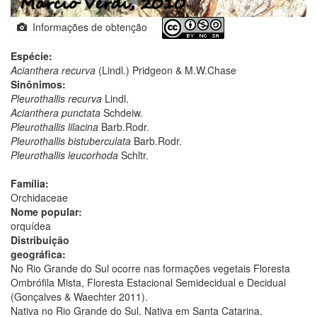
Informações de obtenção
Espécie:
Acianthera recurva
(Lindl.) Pridgeon & M.W.Chase
Sinônimos:
Pleurothallis recurva
Lindl.
Acianthera punctata
Schdeiw.
Pleurothallis lilacina
Barb.Rodr.
Pleurothallis bistuberculata
Barb.Rodr.
Pleurothallis leucorhoda
Schltr.
Família:
Orchidaceae
Nome popular:
orquídea
Distribuição
geográfica:
No Rio Grande do Sul ocorre nas formações vegetais Floresta
Ombrófila Mista, Floresta Estacional Semidecidual e Decidual
(Gonçalves & Waechter 2011).
Nativa no Rio Grande do Sul. Nativa em Santa Catarina.