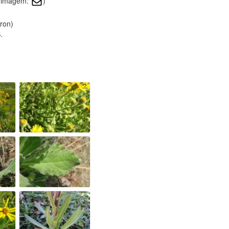
a imagem:
)
ron)
.