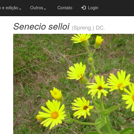
 e edição
Outros
Contato
Login
Senecio selloi
(Spreng.) DC.