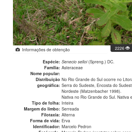
2226
Informações de obtenção
Espécie:
Senecio selloi
(Spreng.) DC.
Família:
Asteraceae
Nome popular:
Distribuição
No Rio Grande do Sul ocorre no Lito
geográfica:
Serra do Sudeste, Encosta do Sudeste
Nordeste (Matzenbacher 1998).
Nativa no Rio Grande do Sul. Nativa 
Tipo de folha:
Inteira
Margem do limbo:
Serreada
Filotaxia:
Alterna
Forma de vida:
Erva
Identificador:
Marcelo Pedron