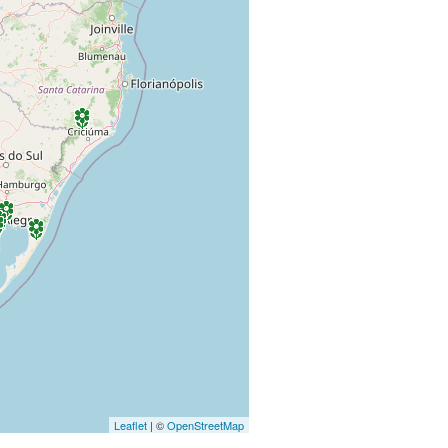
Leaflet
| ©
OpenStreetMap