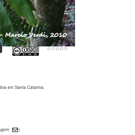
tiva em Santa Catarina.
magem:
)