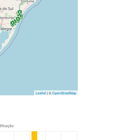
Leaflet
| ©
OpenStreetMap