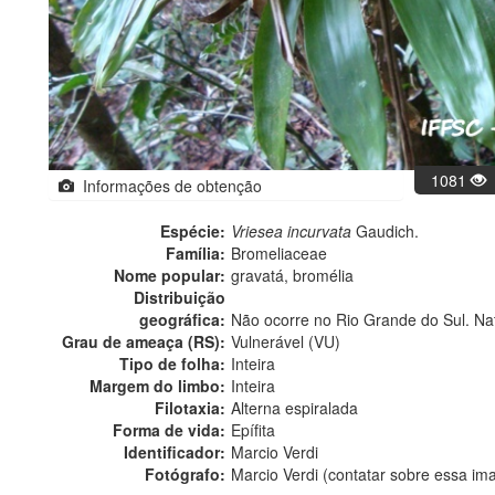
1081
Informações de obtenção
Espécie:
Vriesea incurvata
Gaudich.
Família:
Bromeliaceae
Nome popular:
gravatá, bromélia
Distribuição
geográfica:
Não ocorre no Rio Grande do Sul. Na
Grau de ameaça (RS):
Vulnerável (VU)
Tipo de folha:
Inteira
Margem do limbo:
Inteira
Filotaxia:
Alterna espiralada
Forma de vida:
Epífita
Identificador:
Marcio Verdi
Fotógrafo:
Marcio Verdi (contatar sobre essa i