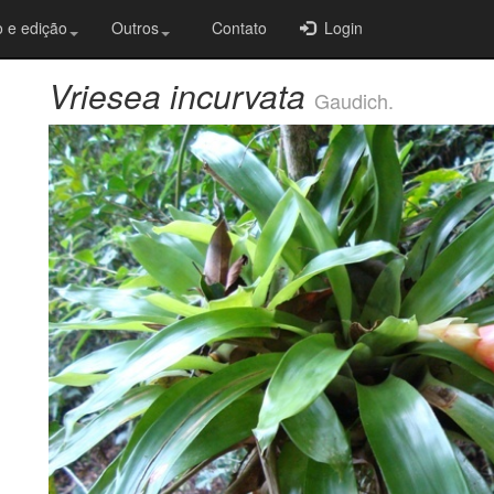
 e edição
Outros
Contato
Login
Vriesea incurvata
Gaudich.