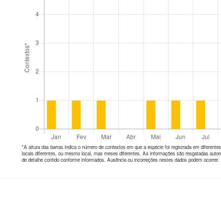
*A altura das barras indica o número de
contextos
em que a espécie foi registrada em diferen
locais diferentes, ou mesmo local, mas meses diferentes. As informações são resgatadas autom
de detalhe contido conforme informados. Ausência ou incorreções nestes dados podem ocorrer.