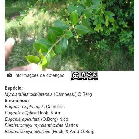
Informações de obtenção
Espécie:
Myrcianthes cisplatensis
(Cambess.) O.Berg
Sinônimos:
Eugenia cisplatensis
Cambess.
Eugenia elliptica
Hook. & Arn.
Eugenia apiculata
(O.Berg) Nied.
Blepharocalyx myrcianthoides
Mattos
Blepharocalyx ellipticus
(Hook. & Arn.) O.Berg