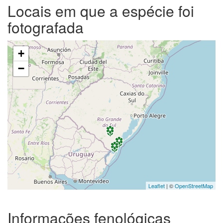
Locais em que a espécie foi
fotografada
+
−
Leaflet
| ©
OpenStreetMap
Informações fenológicas