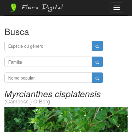
Flora Digital
Menu
Busca
Myrcianthes cisplatensis
(Cambess.) O.Berg