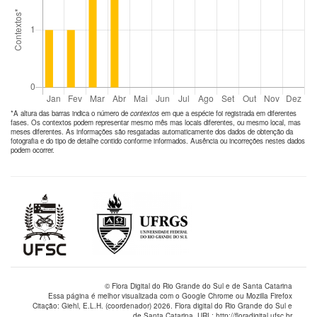
*A altura das barras indica o número de
contextos
em que a espécie foi registrada em diferentes
fases. Os contextos podem representar mesmo mês mas locais diferentes, ou mesmo local, mas
meses diferentes. As informações são resgatadas automaticamente dos dados de obtenção da
fotografia e do tipo de detalhe contido conforme informados. Ausência ou incorreções nestes dados
podem ocorrer.
© Flora Digital do Rio Grande do Sul e de Santa Catarina
Essa página é melhor visualizada com o Google Chrome ou Mozilla Firefox
Citação: Giehl, E.L.H. (coordenador) 2026. Flora digital do Rio Grande do Sul e
de Santa Catarina. URL: http://floradigital.ufsc.br