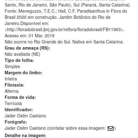
Santo, Rio de Janeiro, São Paulo), Sul (Paraná, Santa Catarina).
Fonte: Meneguzzo, T.E.C.; Hall, C.F. Paradisanthus in Flora do
Brasil 2020 em construção. Jardim Botânico do Rio de
Janeiro.Disponível em:
<http://floradobrasil.jbrj.gov.br/reflora/floradobrasil/FB11963>.
Acesso em: 01 Mar. 2019
Não ocorre no Rio Grande do Sul. Nativa em Santa Catarina.
Grau de ameaça (RS):
Não avaliada (NE)
Tipo de folha:
Simples
Margem do limbo:
Inteira
Filotaxia:
Alterna
Forma de vida:
Terrícola
Identificador:
Jader Oslim Caetano
Fotógrafo:
Jader Oslim Caetano (contatar sobre essa imagem:
)
Detalhe na imagem: