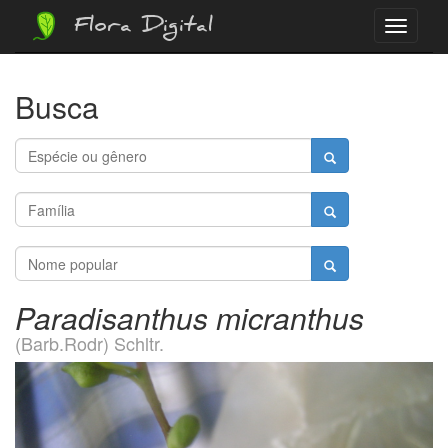
Flora Digital
Menu
Busca
Paradisanthus micranthus
(Barb.Rodr) Schltr.