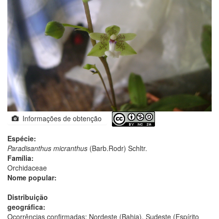
Informações de obtenção
Espécie:
Paradisanthus micranthus
(Barb.Rodr) Schltr.
Família:
Orchidaceae
Nome popular:
Distribuição
geográfica:
Ocorrências confirmadas: Nordeste (Bahia), Sudeste (Espírito