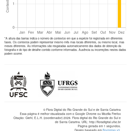
*A altura das barras indica o número de
contextos
em que a espécie foi registrada em diferentes
fases. Os contextos podem representar mesmo mês mas locais diferentes, ou mesmo local, mas
meses diferentes. As informações são resgatadas automaticamente dos dados de obtenção da
fotografia e do tipo de detalhe contido conforme informados. Ausência ou incorreções nestes dados
podem ocorrer.
© Flora Digital do Rio Grande do Sul e de Santa Catarina
Essa página é melhor visualizada com o Google Chrome ou Mozilla Firefox
Citação: Giehl, E.L.H. (coordenador) 2026. Flora digital do Rio Grande do Sul e
de Santa Catarina. URL: http://floradigital.ufsc.br
Página gerada em 1 segundos.
Design baseado em
Bootstrap v3
.