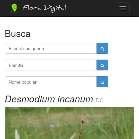
Flora Digital
Menu
Busca
Desmodium incanum
DC.