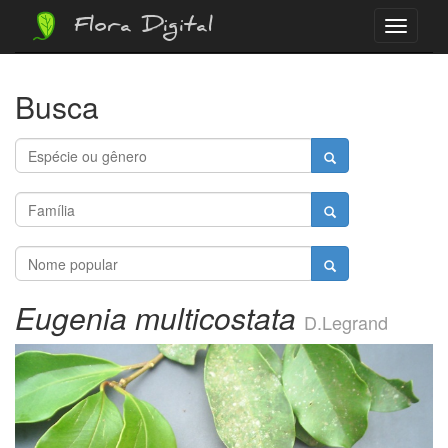
Flora Digital
Menu
Busca
Eugenia multicostata
D.Legrand