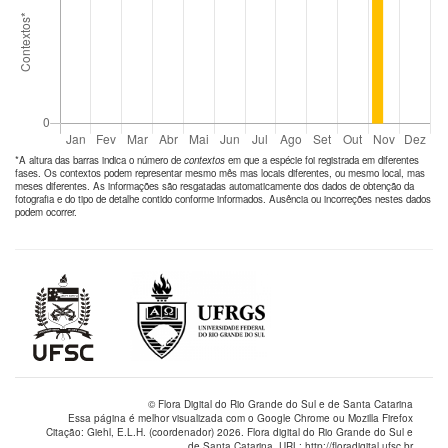
*A altura das barras indica o número de
contextos
em que a espécie foi registrada em diferentes
fases. Os contextos podem representar mesmo mês mas locais diferentes, ou mesmo local, mas
meses diferentes. As informações são resgatadas automaticamente dos dados de obtenção da
fotografia e do tipo de detalhe contido conforme informados. Ausência ou incorreções nestes dados
podem ocorrer.
© Flora Digital do Rio Grande do Sul e de Santa Catarina
Essa página é melhor visualizada com o Google Chrome ou Mozilla Firefox
Citação: Giehl, E.L.H. (coordenador) 2026. Flora digital do Rio Grande do Sul e
de Santa Catarina. URL: http://floradigital.ufsc.br