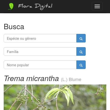
Flora Digital
Menu
Busca
Trema micrantha
(L.) Blume