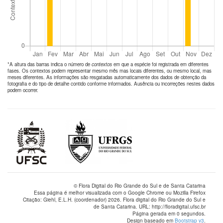
*A altura das barras indica o número de
contextos
em que a espécie foi registrada em diferentes
fases. Os contextos podem representar mesmo mês mas locais diferentes, ou mesmo local, mas
meses diferentes. As informações são resgatadas automaticamente dos dados de obtenção da
fotografia e do tipo de detalhe contido conforme informados. Ausência ou incorreções nestes dados
podem ocorrer.
© Flora Digital do Rio Grande do Sul e de Santa Catarina
Essa página é melhor visualizada com o Google Chrome ou Mozilla Firefox
Citação: Giehl, E.L.H. (coordenador) 2026. Flora digital do Rio Grande do Sul e
de Santa Catarina. URL: http://floradigital.ufsc.br
Página gerada em 0 segundos.
Design baseado em
Bootstrap v3
.