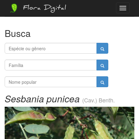
Flora Digital
Menu
Busca
Sesbania punicea
(Cav.) Benth.