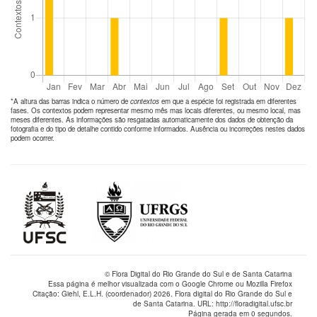
*A altura das barras indica o número de
contextos
em que a espécie foi registrada em diferentes
fases. Os contextos podem representar mesmo mês mas locais diferentes, ou mesmo local, mas
meses diferentes. As informações são resgatadas automaticamente dos dados de obtenção da
fotografia e do tipo de detalhe contido conforme informados. Ausência ou incorreções nestes dados
podem ocorrer.
© Flora Digital do Rio Grande do Sul e de Santa Catarina
Essa página é melhor visualizada com o Google Chrome ou Mozilla Firefox
Citação: Giehl, E.L.H. (coordenador) 2026. Flora digital do Rio Grande do Sul e
de Santa Catarina. URL: http://floradigital.ufsc.br
Página gerada em 0 segundos.