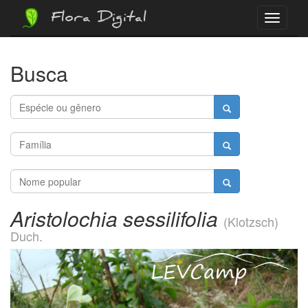
Flora Digital
Menu
Busca
Aristolochia sessilifolia
(Klotzsch)
Duch.