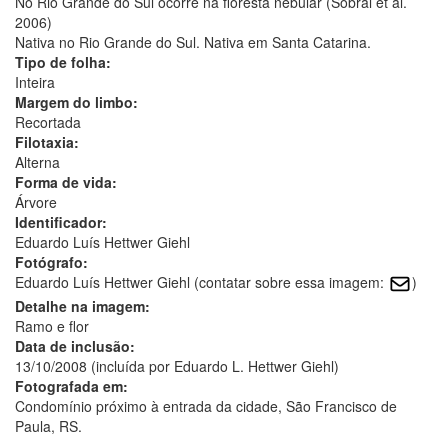
No Rio Grande do Sul ocorre na floresta nebular (Sobral et al.
2006)
Nativa no Rio Grande do Sul. Nativa em Santa Catarina.
Tipo de folha:
Inteira
Margem do limbo:
Recortada
Filotaxia:
Alterna
Forma de vida:
Árvore
Identificador:
Eduardo Luís Hettwer Giehl
Fotógrafo:
Eduardo Luís Hettwer Giehl (contatar sobre essa imagem:
)
Detalhe na imagem:
Ramo e flor
Data de inclusão:
13/10/2008 (incluída por Eduardo L. Hettwer Giehl)
Fotografada em:
Condomínio próximo à entrada da cidade, São Francisco de
Paula, RS.