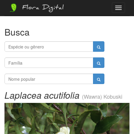
Flora Digital
Menu
Busca
Laplacea acutifolia
(Wawra) Kobuski