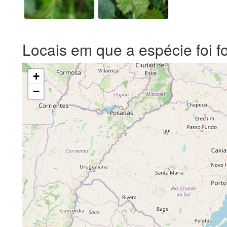
Locais em que a espécie foi f
+
−