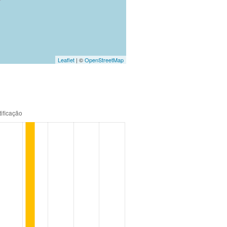
Leaflet
| ©
OpenStreetMap