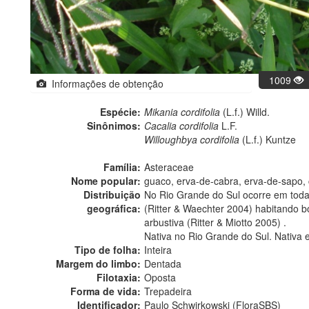
1009
Informações de obtenção
Espécie:
Mikania cordifolia
(L.f.) Willd.
Sinônimos:
Cacalia cordifolia
L.F.
Willoughbya cordifolia
(L.f.) Kuntze
Família:
Asteraceae
Nome popular:
guaco, erva-de-cabra, erva-de-sapo,
Distribuição
No Rio Grande do Sul ocorre em todas
geográfica:
(Ritter & Waechter 2004) habitando 
arbustiva (Ritter & Miotto 2005) .
Nativa no Rio Grande do Sul. Nativa 
Tipo de folha:
Inteira
Margem do limbo:
Dentada
Filotaxia:
Oposta
Forma de vida:
Trepadeira
Identificador:
Paulo Schwirkowski (FloraSBS)