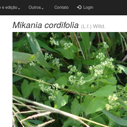
 e edição
Outros
Contato
Login
Mikania cordifolia
(L.f.) Willd.