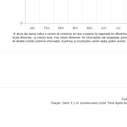
*A altura das barras indica o número de
contextos
em que a espécie foi registrada em diferen
locais diferentes, ou mesmo local, mas meses diferentes. As informações são resgatadas autom
de detalhe contido conforme informados. Ausência ou incorreções nestes dados podem ocorrer.
Ess
Citação: Giehl, E.L.H. (coordenador) 2026. Flora digital do