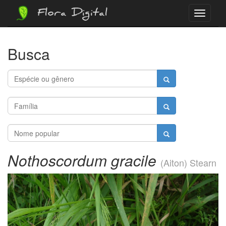
Flora Digital
Menu
Busca
Nothoscordum gracile
(Aiton) Stearn