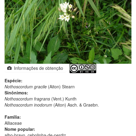
Informações de obtenção
Espécie:
Nothoscordum gracile
(Aiton) Stearn
Sinônimos:
Nothoscordum fragrans
(Vent.) Kunth
Nothoscordum inodorum
(Aiton) Asch. & Graebn.
Família:
Alliaceae
Nome popular:
alho-bravo, cebolinha-de-perdiz