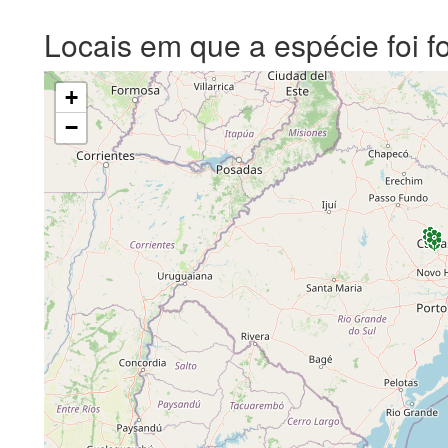
Locais em que a espécie foi f
+
−