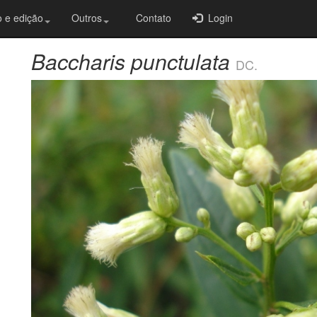
 e edição
Outros
Contato
Login
Baccharis punctulata
DC.