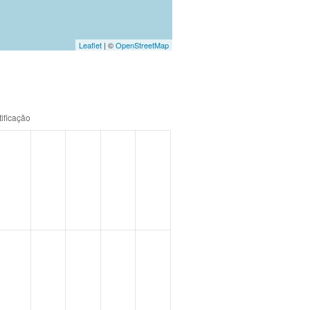
Leaflet
| ©
OpenStreetMap