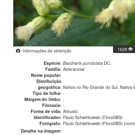
1628
Informações de obtenção
Espécie:
Baccharis punctulata
DC.
Família:
Asteraceae
Nome popular:
Distribuição
geográfica:
Nativa no Rio Grande do Sul. Nativa 
Tipo de folha:
-
Margem do limbo:
-
Filotaxia:
-
Forma de vida:
Arbusto
Identificador:
Paulo Schwirkowski (FloraSBS)
Fotógrafo:
Paulo Schwirkowski (FloraSBS) (cont
Detalhe na imagem: