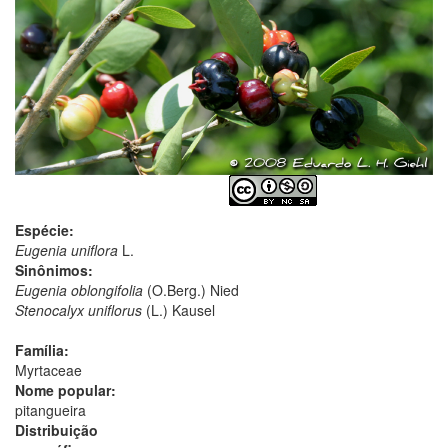
Espécie:
Eugenia uniflora
L.
Sinônimos:
Eugenia oblongifolia
(O.Berg.) Nied
Stenocalyx uniflorus
(L.) Kausel
Família:
Myrtaceae
Nome popular:
pitangueira
Distribuição