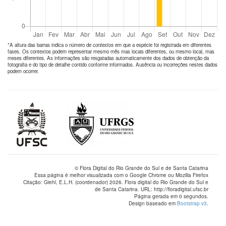
*A altura das barras indica o número de
contextos
em que a espécie foi registrada em diferentes
fases. Os contextos podem representar mesmo mês mas locais diferentes, ou mesmo local, mas
meses diferentes. As informações são resgatadas automaticamente dos dados de obtenção da
fotografia e do tipo de detalhe contido conforme informados. Ausência ou incorreções nestes dados
podem ocorrer.
© Flora Digital do Rio Grande do Sul e de Santa Catarina
Essa página é melhor visualizada com o Google Chrome ou Mozilla Firefox
Citação: Giehl, E.L.H. (coordenador) 2026. Flora digital do Rio Grande do Sul e
de Santa Catarina. URL: http://floradigital.ufsc.br
Página gerada em 0 segundos.
Design baseado em
Bootstrap v3
.