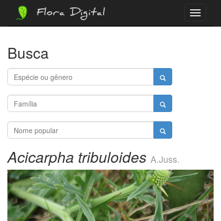
Flora Digital
Menu
Busca
Acicarpha tribuloides
A.Juss.