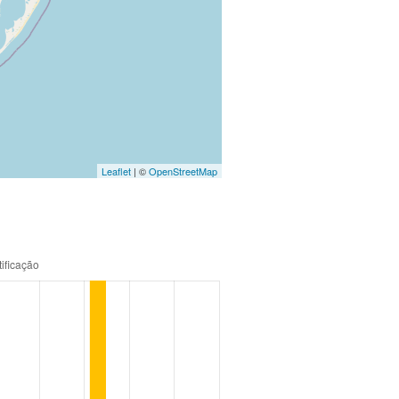
Leaflet
| ©
OpenStreetMap