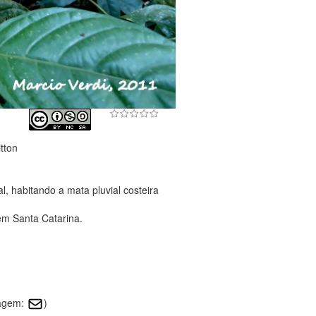
itton
l, habitando a mata pluvial costeira
em Santa Catarina.
magem:
)