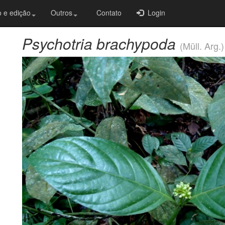
 e edição
Outros
Contato
Login
Psychotria brachypoda
(Müll. Arg.)