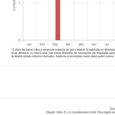
*A altura das barras indica o número de
contextos
em que a espécie foi registrada em diferen
locais diferentes, ou mesmo local, mas meses diferentes. As informações são resgatadas autom
de detalhe contido conforme informados. Ausência ou incorreções nestes dados podem ocorrer.
Ess
Citação: Giehl, E.L.H. (coordenador) 2026. Flora digital do