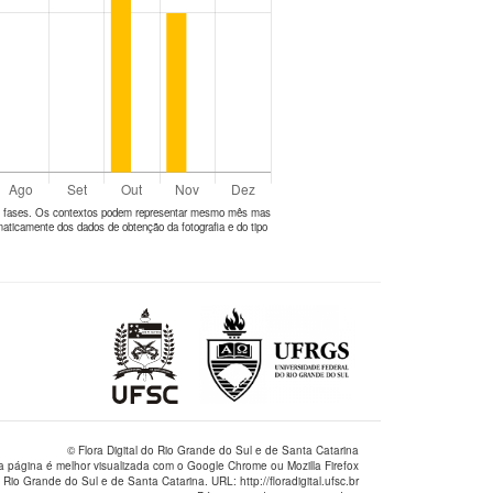
tes fases. Os contextos podem representar mesmo mês mas
aticamente dos dados de obtenção da fotografia e do tipo
© Flora Digital do Rio Grande do Sul e de Santa Catarina
a página é melhor visualizada com o Google Chrome ou Mozilla Firefox
 Rio Grande do Sul e de Santa Catarina. URL: http://floradigital.ufsc.br