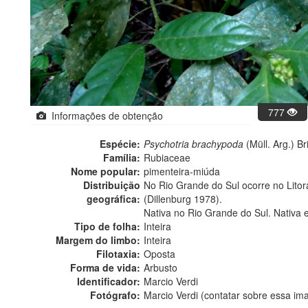
777
Informações de obtenção
Espécie:
Psychotria brachypoda
(Müll. Arg.) Br
Família:
Rubiaceae
Nome popular:
pimenteira-miúda
Distribuição
No Rio Grande do Sul ocorre no Litora
geográfica:
(Dillenburg 1978).
Nativa no Rio Grande do Sul. Nativa 
Tipo de folha:
Inteira
Margem do limbo:
Inteira
Filotaxia:
Oposta
Forma de vida:
Arbusto
Identificador:
Marcio Verdi
Fotógrafo:
Marcio Verdi (contatar sobre essa i