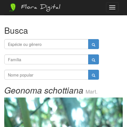
Flora Digital
Menu
Busca
Geonoma schottiana
Mart.