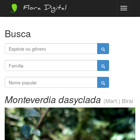
Flora Digital
Menu
Busca
Monteverdia dasyclada
(Mart.) Biral