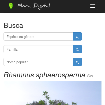
Flora Digital
Menu
Busca
Rhamnus sphaerosperma
Sw.