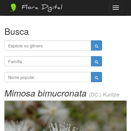
Flora Digital
Menu
Busca
Mimosa bimucronata
(DC.) Kuntze