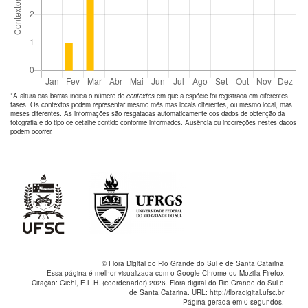
*A altura das barras indica o número de
contextos
em que a espécie foi registrada em diferentes
fases. Os contextos podem representar mesmo mês mas locais diferentes, ou mesmo local, mas
meses diferentes. As informações são resgatadas automaticamente dos dados de obtenção da
fotografia e do tipo de detalhe contido conforme informados. Ausência ou incorreções nestes dados
podem ocorrer.
© Flora Digital do Rio Grande do Sul e de Santa Catarina
Essa página é melhor visualizada com o Google Chrome ou Mozilla Firefox
Citação: Giehl, E.L.H. (coordenador) 2026. Flora digital do Rio Grande do Sul e
de Santa Catarina. URL: http://floradigital.ufsc.br
Página gerada em 0 segundos.