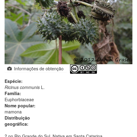
Informações de obtenção
Espécie:
Ricinus communis
L.
Família:
Euphorbiaceae
Nome popular:
mamona
Distribuição
geográfica:
? no Rio Grande do Sul. Nativa em Santa Catarina.