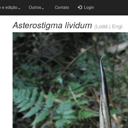
 e edição
Outros
Contato
Login
Asterostigma lividum
(Lodd.) Engl.