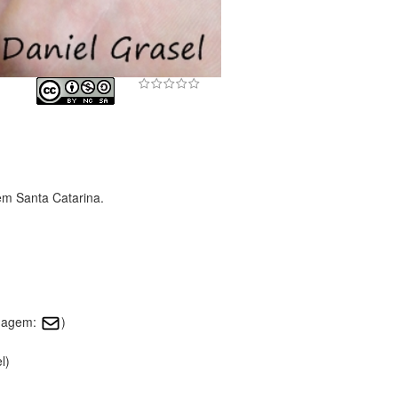
em Santa Catarina.
imagem:
)
l)