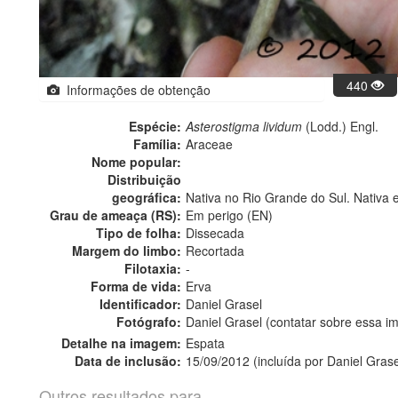
440
Informações de obtenção
Espécie:
Asterostigma lividum
(Lodd.) Engl.
Família:
Araceae
Nome popular:
Distribuição
geográfica:
Nativa no Rio Grande do Sul. Nativa 
Grau de ameaça (RS):
Em perigo (EN)
Tipo de folha:
Dissecada
Margem do limbo:
Recortada
Filotaxia:
-
Forma de vida:
Erva
Identificador:
Daniel Grasel
Fotógrafo:
Daniel Grasel (contatar sobre essa 
Detalhe na imagem:
Espata
Data de inclusão:
15/09/2012 (incluída por Daniel Grase
Outros resultados para