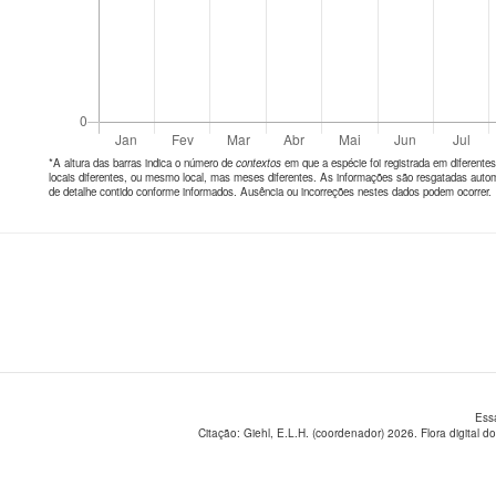
*A altura das barras indica o número de
contextos
em que a espécie foi registrada em diferen
locais diferentes, ou mesmo local, mas meses diferentes. As informações são resgatadas autom
de detalhe contido conforme informados. Ausência ou incorreções nestes dados podem ocorrer.
Ess
Citação: Giehl, E.L.H. (coordenador) 2026. Flora digital do