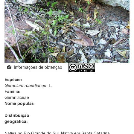
Informações de obtenção
Espécie:
Geranium robertianum
L.
Família:
Geraniaceae
Nome popular:
Distribuição
geográfica:
Nativa no Rio Grande do Sul. Nativa em Santa Catarina.