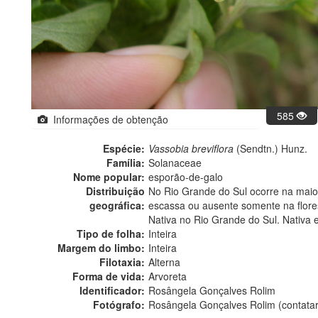
585
Informações de obtenção
Espécie:
Vassobia breviflora
(Sendtn.) Hunz.
Família:
Solanaceae
Nome popular:
esporão-de-galo
Distribuição
No Rio Grande do Sul ocorre na maior
geográfica:
escassa ou ausente somente na flores
Nativa no Rio Grande do Sul. Nativa 
Tipo de folha:
Inteira
Margem do limbo:
Inteira
Filotaxia:
Alterna
Forma de vida:
Arvoreta
Identificador:
Rosângela Gonçalves Rolim
Fotógrafo:
Rosângela Gonçalves Rolim (contata