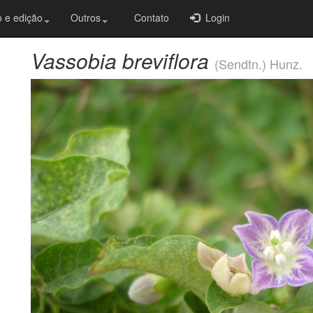
 e edição
Outros
Contato
Login
Vassobia breviflora
(Sendtn.) Hunz.