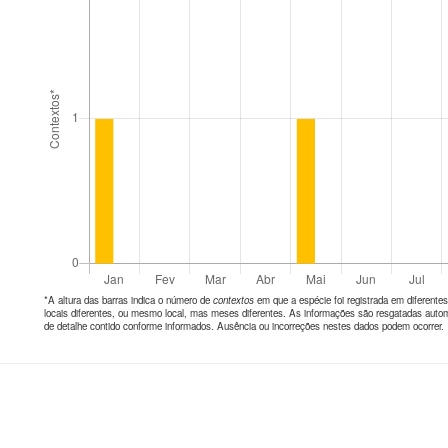
*A altura das barras indica o número de
contextos
em que a espécie foi registrada em diferen
locais diferentes, ou mesmo local, mas meses diferentes. As informações são resgatadas autom
de detalhe contido conforme informados. Ausência ou incorreções nestes dados podem ocorrer.