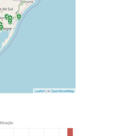
Leaflet
| ©
OpenStreetMap