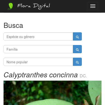
Flora Digital
Menu
Busca
Calyptranthes concinna
DC.