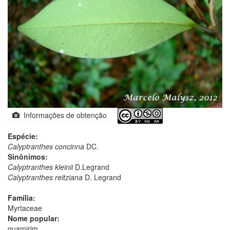
Informações de obtenção
Espécie:
Calyptranthes concinna
DC.
Sinônimos:
Calyptranthes kleinii
D.Legrand
Calyptranthes reitziana
D. Legrand
Família:
Myrtaceae
Nome popular:
guamirim