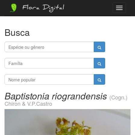
Flora Digital
Menu
Busca
Baptistonia riograndensis
(Cogn.)
Chiron & V.P.Castro