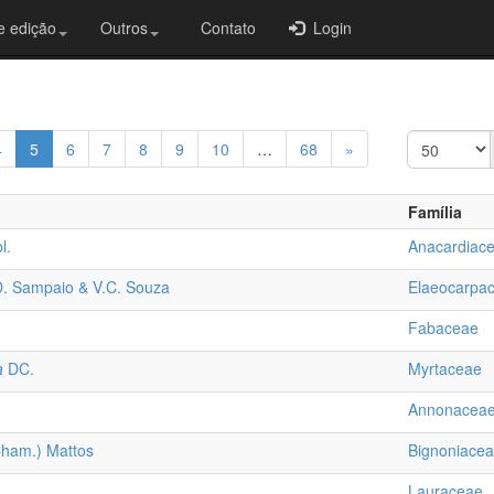
e edição
Outros
Contato
Login
4
5
6
7
8
9
10
…
68
»
Família
l.
Anacardiac
. Sampaio & V.C. Souza
Elaeocarpa
Fabaceae
a
DC.
Myrtaceae
Annonacea
ham.) Mattos
Bignoniace
Lauraceae