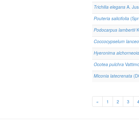
Trichilia elegans
A. Jus
Pouteria salicifolia
(Spr
Podocarpus lambertii
K
Coccocypselum lanceo
Hyeronima alchorneoi
Ocotea pulchra
Vattimo
Miconia latecrenata
(DC
«
1
2
3