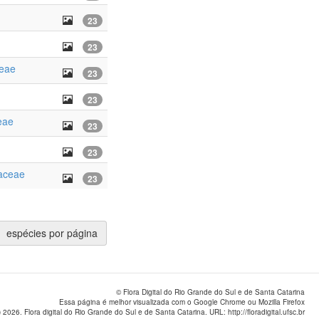
23
23
eae
23
23
eae
23
23
aceae
23
espécies por página
© Flora Digital do Rio Grande do Sul e de Santa Catarina
Essa página é melhor visualizada com o Google Chrome ou Mozilla Firefox
 2026. Flora digital do Rio Grande do Sul e de Santa Catarina. URL: http://floradigital.ufsc.br