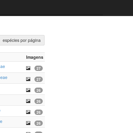
espécies por página
Imagens
eae
27
ceae
27
26
26
e
26
ae
26