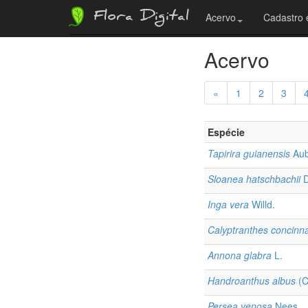
Flora Digital
Acervo
Cadastro 
Acervo
«
1
2
3
Espécie
Tapirira guianensis
Aub
Sloanea hatschbachii
D
Inga vera
Willd.
Calyptranthes concinn
Annona glabra
L.
Handroanthus albus
(C
Persea venosa
Nees