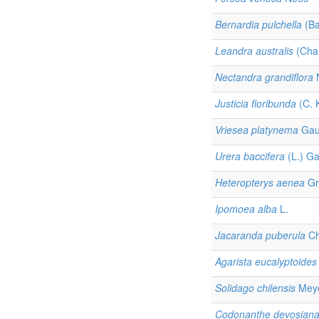
Bernardia pulchella
(Bai
Leandra australis
(Cha
Nectandra grandiflora
Justicia floribunda
(C. 
Vriesea platynema
Gau
Urera baccifera
(L.) Ga
Heteropterys aenea
Gr
Ipomoea alba
L.
Jacaranda puberula
Ch
Agarista eucalyptoides
Solidago chilensis
Mey
Codonanthe devosian