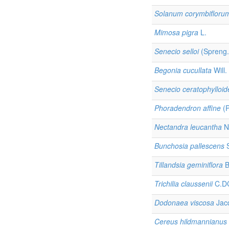
Solanum corymbifloru
Mimosa pigra
L.
Senecio selloi
(Spreng.
Begonia cucullata
Will.
Senecio ceratophylloid
Phoradendron affine
(P
Nectandra leucantha
N
Bunchosia pallescens
S
Tillandsia geminiflora
B
Trichilia claussenii
C.D
Dodonaea viscosa
Jac
Cereus hildmannianus