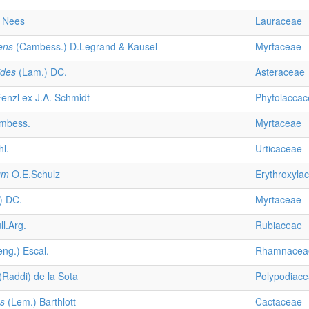
Nees
Lauraceae
ens
(Cambess.) D.Legrand & Kausel
Myrtaceae
ides
(Lam.) DC.
Asteraceae
enzl ex J.A. Schmidt
Phytolacca
mbess.
Myrtaceae
l.
Urticaceae
um
O.E.Schulz
Erythroxyla
) DC.
Myrtaceae
l.Arg.
Rubiaceae
ng.) Escal.
Rhamnacea
(Raddi) de la Sota
Polypodiac
es
(Lem.) Barthlott
Cactaceae