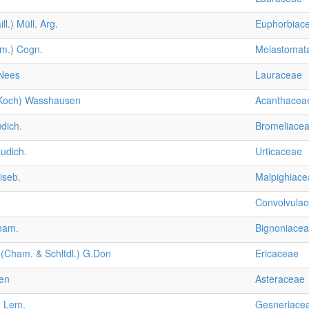
ll.) Müll. Arg.
Euphorbiac
m.) Cogn.
Melastomat
Nees
Lauraceae
Koch) Wasshausen
Acanthacea
dich.
Bromeliace
udich.
Urticaceae
iseb.
Malpighiace
Convolvula
am.
Bignoniace
(Cham. & Schltdl.) G.Don
Ericaceae
en
Asteraceae
a
Lem.
Gesneriace