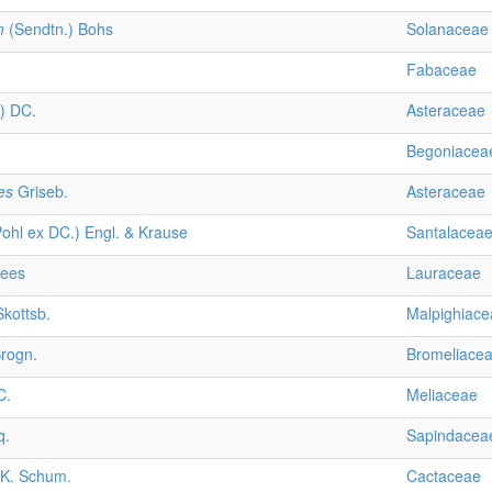
m
(Sendtn.) Bohs
Solanaceae
Fabaceae
) DC.
Asteraceae
Begoniacea
es
Griseb.
Asteraceae
ohl ex DC.) Engl. & Krause
Santalacea
ees
Lauraceae
kottsb.
Malpighiace
rogn.
Bromeliace
C.
Meliaceae
q.
Sapindacea
K. Schum.
Cactaceae