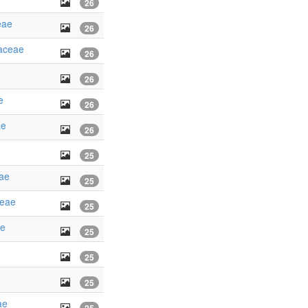
26
eae
26
aceae
26
26
e
26
ae
26
25
ae
25
ceae
25
ae
25
25
25
ae