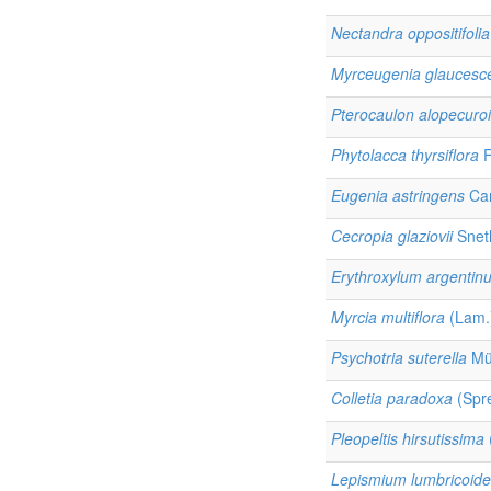
Nectandra oppositifolia
Myrceugenia glaucesc
Pterocaulon alopecuro
Phytolacca thyrsiflora
F
Eugenia astringens
Ca
Cecropia glaziovii
Sneth
Erythroxylum argentin
Myrcia multiflora
(Lam.
Psychotria suterella
Mül
Colletia paradoxa
(Spre
Pleopeltis hirsutissima
Lepismium lumbricoid