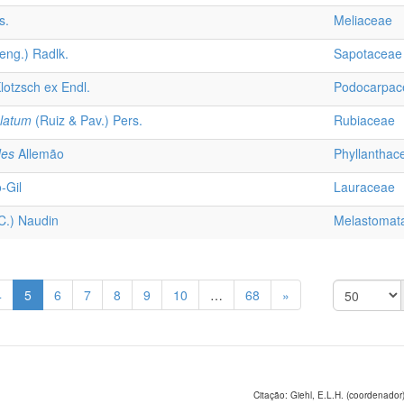
s.
Meliaceae
eng.) Radlk.
Sapotaceae
lotzsch ex Endl.
Podocarpac
latum
(Ruiz & Pav.) Pers.
Rubiaceae
des
Allemão
Phyllanthac
-Gil
Lauraceae
.) Naudin
Melastomat
4
5
6
7
8
9
10
…
68
»
Citação: Giehl, E.L.H. (coordenador)