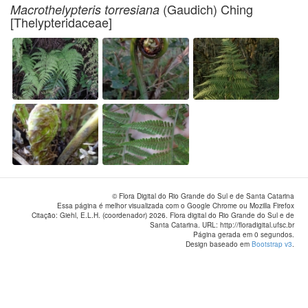
(Gaudich) Ching
Macrothelypteris torresiana
[Thelypteridaceae]
© Flora Digital do Rio Grande do Sul e de Santa Catarina
Essa página é melhor visualizada com o Google Chrome ou Mozilla Firefox
Citação: Giehl, E.L.H. (coordenador) 2026. Flora digital do Rio Grande do Sul e de
Santa Catarina. URL: http://floradigital.ufsc.br
Página gerada em 0 segundos.
Design baseado em
Bootstrap v3
.