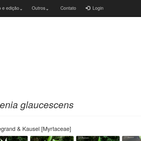
 e edição
Outros
Contato
Login
enia glaucescens
grand & Kausel [Myrtaceae]