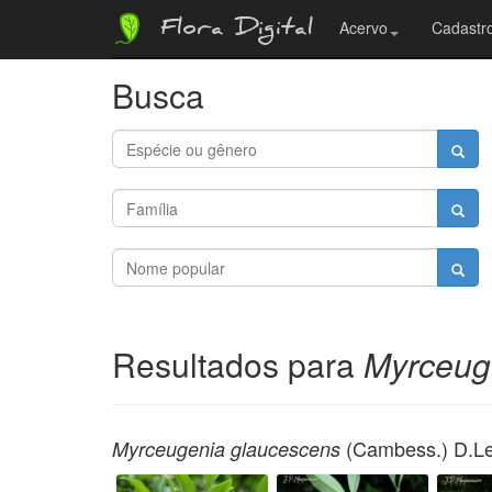
Flora Digital
Acervo
Cadastro
Busca
Resultados para
Myrceug
(Cambess.) D.Le
Myrceugenia glaucescens