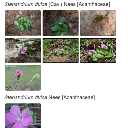
(Cav.) Nees [Acanthaceae]
Stenandrium dulce
Nees [Acanthaceae]
Stenandrium dulce