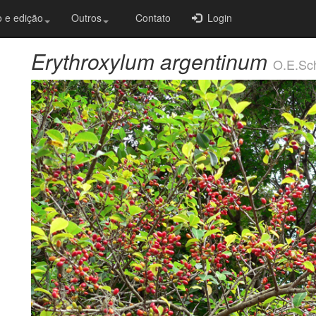
 e edição
Outros
Contato
Login
Erythroxylum argentinum
O.E.Sc