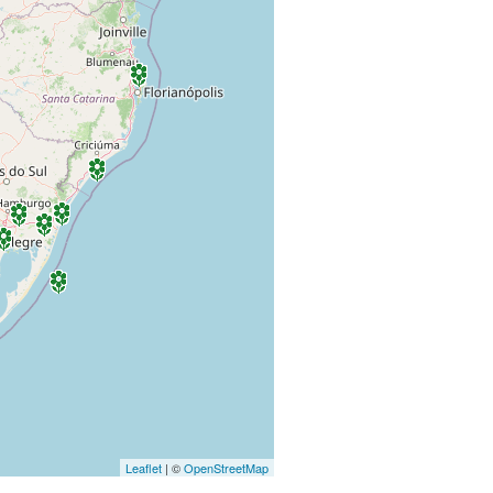
Leaflet
| ©
OpenStreetMap