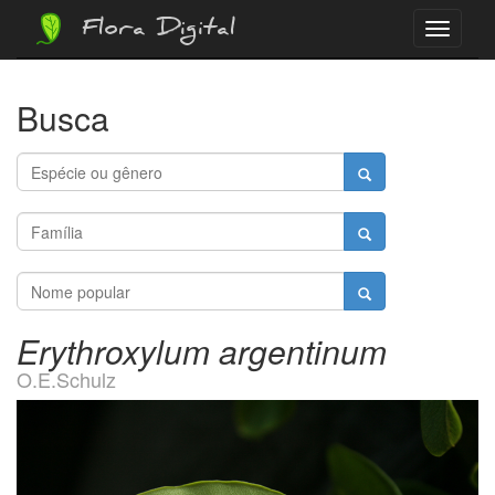
Flora Digital
Menu
Busca
Erythroxylum argentinum
O.E.Schulz