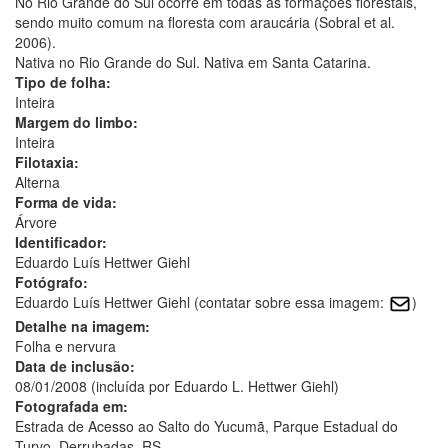
No Rio Grande do Sul ocorre em todas as formações florestais,
sendo muito comum na floresta com araucária (Sobral et al.
2006).
Nativa no Rio Grande do Sul. Nativa em Santa Catarina.
Tipo de folha:
Inteira
Margem do limbo:
Inteira
Filotaxia:
Alterna
Forma de vida:
Árvore
Identificador:
Eduardo Luís Hettwer Giehl
Fotógrafo:
Eduardo Luís Hettwer Giehl (contatar sobre essa imagem:
)
Detalhe na imagem:
Folha e nervura
Data de inclusão:
08/01/2008 (incluída por Eduardo L. Hettwer Giehl)
Fotografada em:
Estrada de Acesso ao Salto do Yucumã, Parque Estadual do
Turvo, Derrubadas, RS.