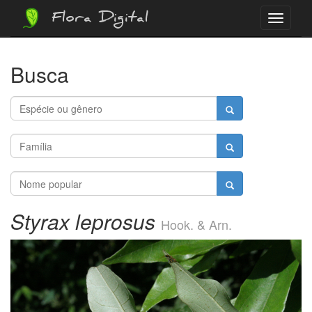
Flora Digital
Menu
Busca
Styrax leprosus
Hook. & Arn.