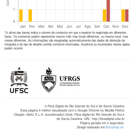
*A altura das barras indica o número de
contextos
em que a espécie foi registrada em diferentes
fases. Os contextos podem representar mesmo mês mas locais diferentes, ou mesmo local, mas
meses diferentes. As informações são resgatadas automaticamente dos dados de obtenção da
fotografia e do tipo de detalhe contido conforme informados. Ausência ou incorreções nestes dados
podem ocorrer.
© Flora Digital do Rio Grande do Sul e de Santa Catarina
Essa página é melhor visualizada com o Google Chrome ou Mozilla Firefox
Citação: Giehl, E.L.H. (coordenador) 2026. Flora digital do Rio Grande do Sul e
de Santa Catarina. URL: http://floradigital.ufsc.br
Página gerada em 0 segundos.
Design baseado em
Bootstrap v3
.