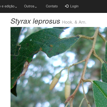
 e edição
Outros
Contato
Login
Styrax leprosus
Hook. & Arn.