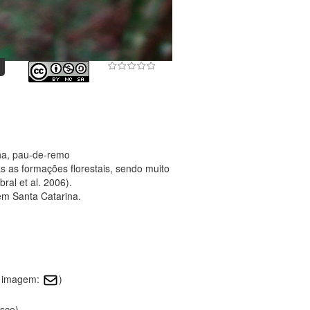
nha, pau-de-remo
 as formações florestais, sendo muito
ral et al. 2006).
em Santa Catarina.
a imagem:
)
esco)