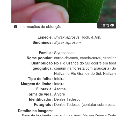
1973
Informações de obtenção
Espécie:
Styrax leprosus
Hook. & Arn.
Sinônimos:
Styrax leprosum
Família:
Styracaceae
Nome popular:
carne-de-vaca, canela-seiva, caneli
Distribuição
No Rio Grande do Sul ocorre em todas
geográfica:
comum na floresta com araucária (Sob
Nativa no Rio Grande do Sul. Nativa 
Tipo de folha:
Inteira
Margem do limbo:
Inteira
Filotaxia:
Alterna
Forma de vida:
Árvore
Identificador:
Denise Tedesco
Fotógrafo:
Denise Tedesco (contatar sobre ess
Detalhe na imagem:
Data de inclusão:
15/10/2014 (incluída por Denise Ted