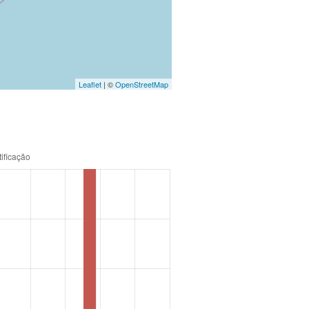
Leaflet
| ©
OpenStreetMap