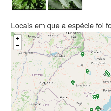
Locais em que a espécie foi f
+
−