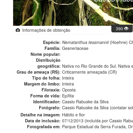
390
Informações de obtenção
Espécie:
Nematanthus tessmannii
(Hoehne) C
Família:
Gesneriaceae
Nome popular:
Distribuição
geográfica:
Nativa no Rio Grande do Sul. Nativa 
Grau de ameaça (RS):
Criticamente ameaçada (CR)
Tipo de folha:
Inteira
Margem do limbo:
Inteira
Filotaxia:
Oposta
Forma de vida:
Epífita
Identificador:
Cassio Rabuske da Silva
Fotógrafo:
Cassio Rabuske da Silva (contatar s
Detalhe na imagem:
Hábito e flor
Data de inclusão:
07/12/2013 (incluída por Cassio Rabu
Fotografada em:
Parque Estadual da Serra Furada, Or