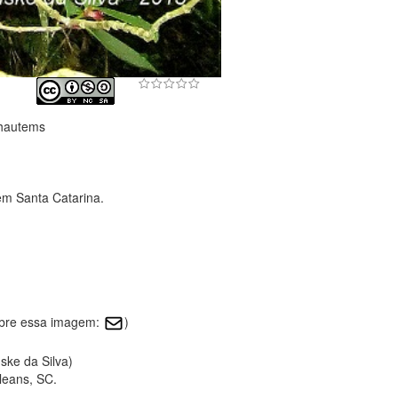
hautems
em Santa Catarina.
obre essa imagem:
)
ske da Silva)
leans, SC.