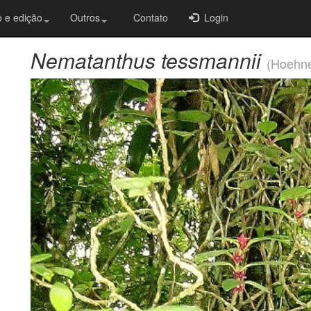
 e edição
Outros
Contato
Login
Nematanthus tessmannii
(Hoehn