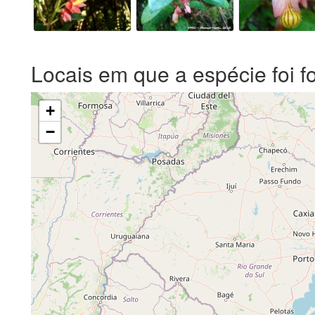
Locais em que a espécie foi f
+
−