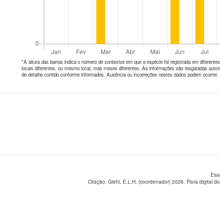
*A altura das barras indica o número de
contextos
em que a espécie foi registrada em diferen
locais diferentes, ou mesmo local, mas meses diferentes. As informações são resgatadas autom
de detalhe contido conforme informados. Ausência ou incorreções nestes dados podem ocorrer.
Ess
Citação: Giehl, E.L.H. (coordenador) 2026. Flora digital do