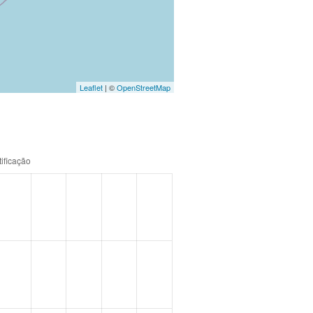
Leaflet
| ©
OpenStreetMap