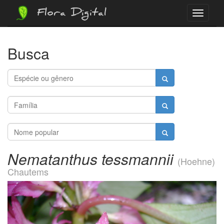
Flora Digital
Menu
Busca
Nematanthus tessmannii
(Hoehne)
Chautems