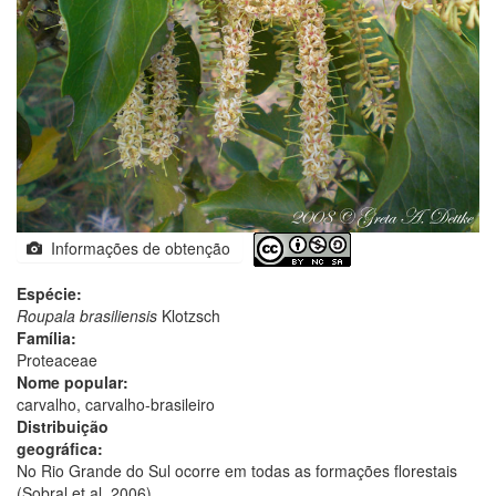
Informações de obtenção
Espécie:
Roupala brasiliensis
Klotzsch
Família:
Proteaceae
Nome popular:
carvalho, carvalho-brasileiro
Distribuição
geográfica:
No Rio Grande do Sul ocorre em todas as formações florestais
(Sobral et al. 2006).