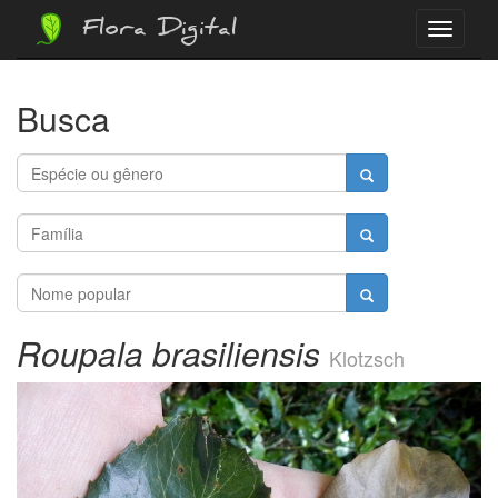
Flora Digital
Menu
Busca
Roupala brasiliensis
Klotzsch