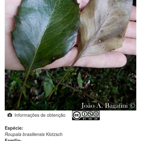
Informações de obtenção
Espécie:
Roupala brasiliensis
Klotzsch
Família: